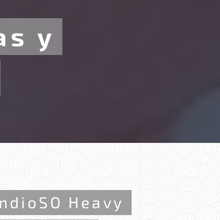
as y
andioSO Heavy