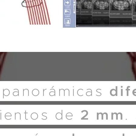
s
di
panorámicas
2
mm
ientos de
.