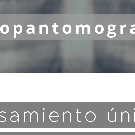
topantomogra
samiento ún