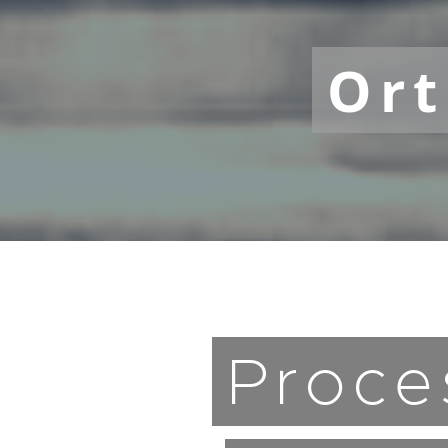
Or
Proce