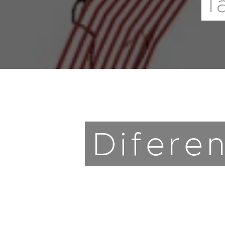
l
Diferen