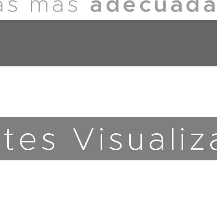
adecuada
as más
tes Visuali