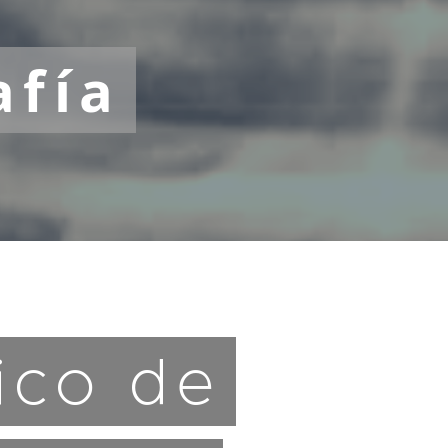
fía
ico de