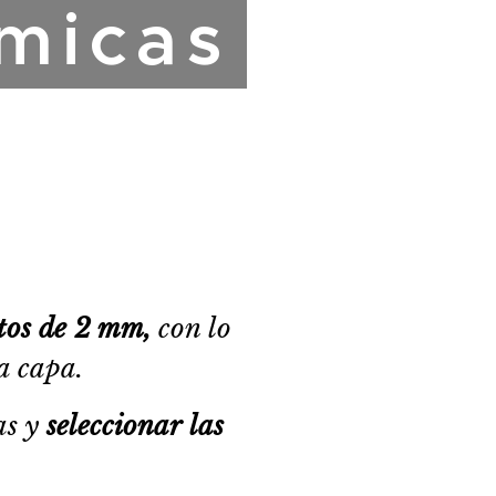
micas
ntos de 2 mm,
con lo
a capa.
as y
seleccionar
las