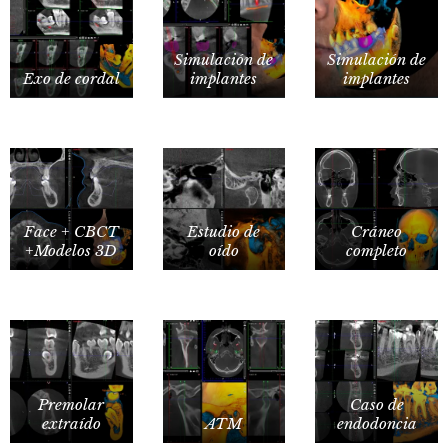
Simulación de
Simulación de
Exo de cordal
implantes
implantes
Face + CBCT
Estudio de
Cráneo
+Modelos 3D
oído
completo
Premolar
Caso de
extraído
ATM
endodoncia