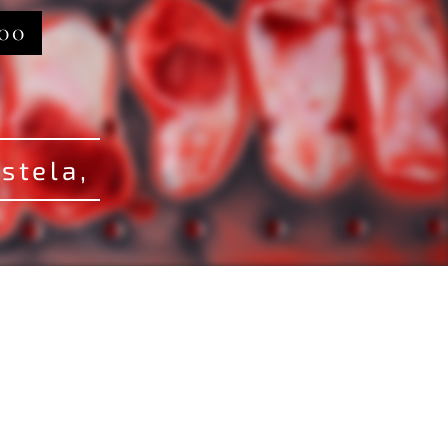
:00
stela,