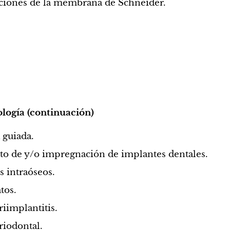
aciones de la membrana de Schneider.
ología (continuación)
 guiada.
o de y/o impregnación de implantes dentales.
s intraóseos.
tos.
iimplantitis.
eriodontal.