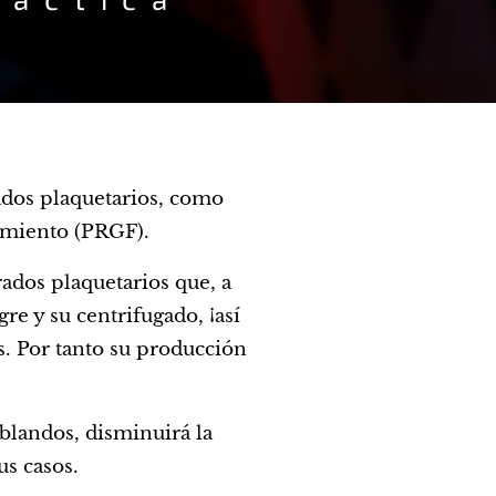
rados plaquetarios, como
imiento (PRGF).
rados plaquetarios que, a
re y su centrifugado, ¡así
as. Por tanto su producción
 blandos, disminuirá la
us casos.