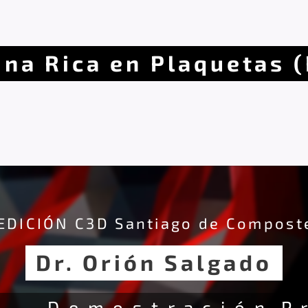
ina Rica en Plaquetas 
EDICIÓN C3D Santiago de Compost
Dr. Orión Salgado
a · D e m o s t r a c i ó n P r 