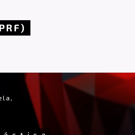
(PRF)
ela,
á c t i c a