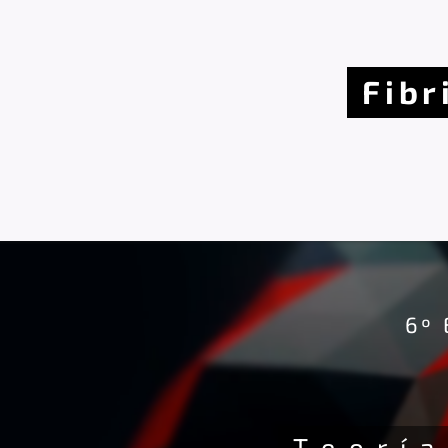
Fibr
6º 
T e o r í 