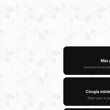
Más 
Aumenta la exactit
Cirugía míni
Mejor para el pa