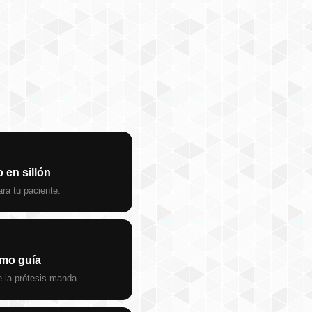
 en sillón
ra tu paciente.
omo guía
e la prótesis manda.