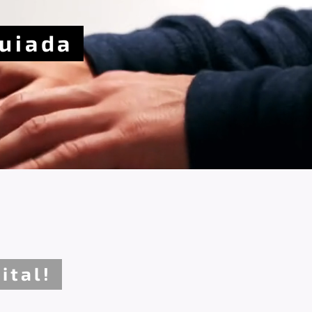
Guiada
ital!