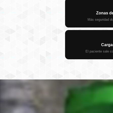
Zonas de
Más seguridad do
Carga
El paciente sale c