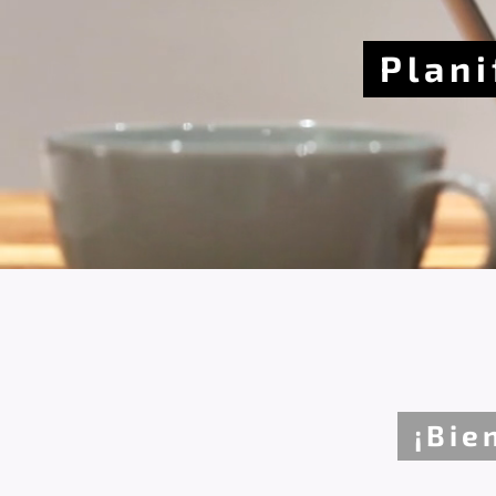
Plani
¡Bie