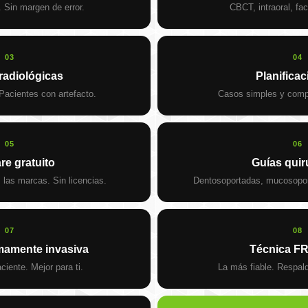
 Sin margen de error.
CBCT, intraoral, faci
03
04
radiológicas
Planifica
acientes con artefacto.
Casos simples y compl
05
06
re gratuito
Guías quir
las marcas. Sin licencias.
Dentosoportadas, mucosopor
07
08
mamente invasiva
Técnica FRI
ciente. Mejor para ti.
La más fiable. Respal