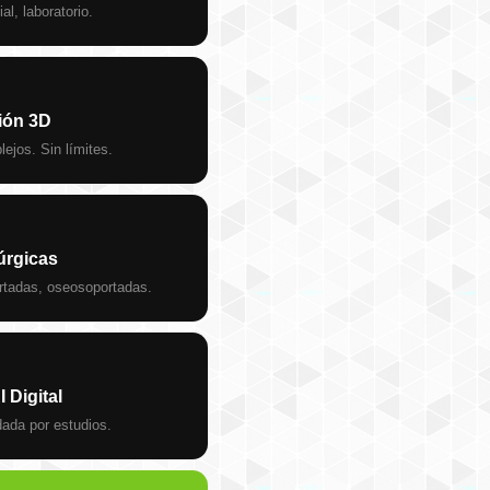
al, laboratorio.
ción 3D
ejos. Sin límites.
úrgicas
tadas, oseosoportadas.
 Digital
dada por estudios.