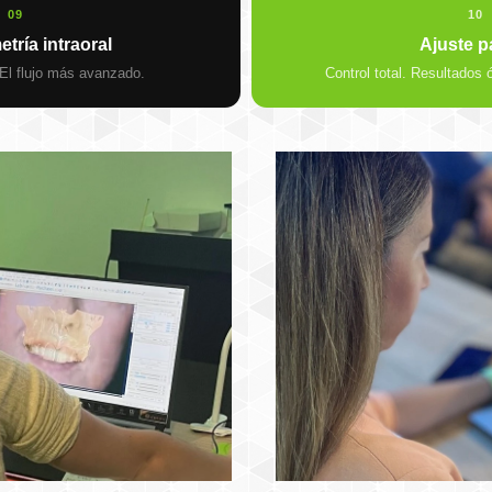
09
10
tría intraoral
Ajuste p
 El flujo más avanzado.
Control total. Resultados