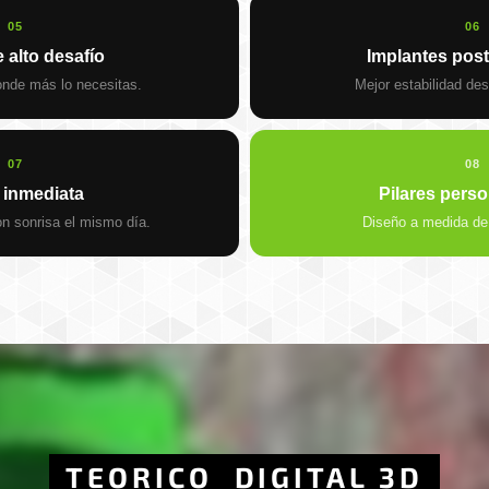
05
06
 alto desafío
Implantes post
nde más lo necesitas.
Mejor estabilidad des
07
08
 inmediata
Pilares pers
on sonrisa el mismo día.
Diseño a medida de
TEORICO
DIGITAL 3D