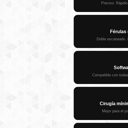
Preciso. Rápido.
Férulas 
Doble escaneado. P
Softwa
Compatible con todas 
Cirugía míni
Mejor para el pa