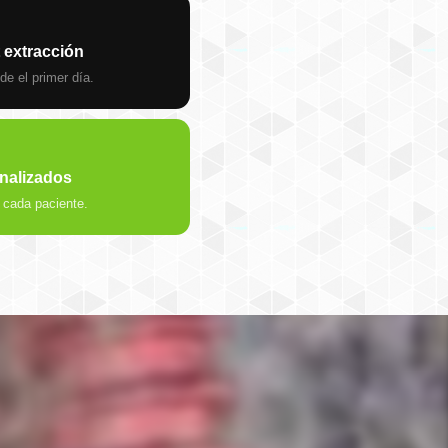
 extracción
de el primer día.
onalizados
 cada paciente.