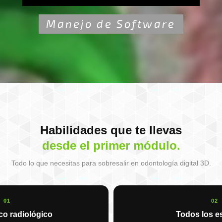
Manejo de Software
Habilidades que te llevas
desde el primer módulo.
Todo lo que necesitas para sobresalir en odontología digital 3D.
01
02
co radiológico
Todos los e