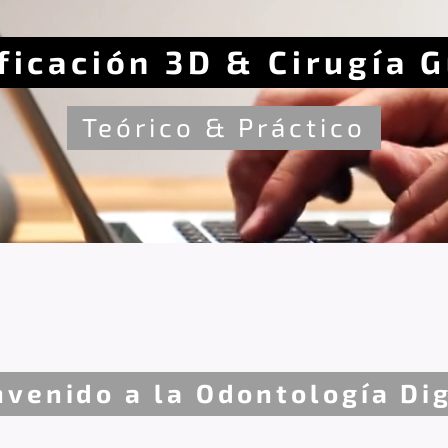
ficación 3D & Cirugía 
Teórico & Práctico
nvenido a la Odontología Dig