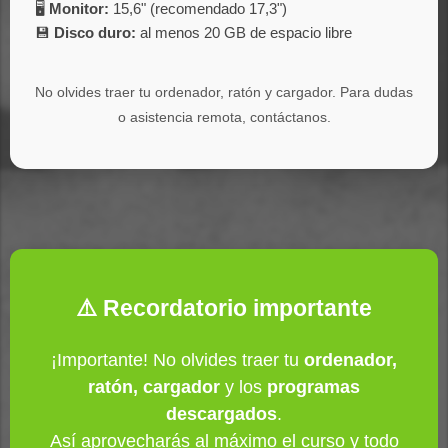
🖥️
Monitor:
15,6" (recomendado 17,3")
💾
Disco duro:
al menos 20 GB de espacio libre
No olvides traer tu ordenador, ratón y cargador. Para dudas
o asistencia remota, contáctanos.
⚠️ Recordatorio importante
¡Importante! No olvides traer tu
ordenador,
ratón, cargador
y los
programas
descargados
.
Así aprovecharás al máximo el curso y todo