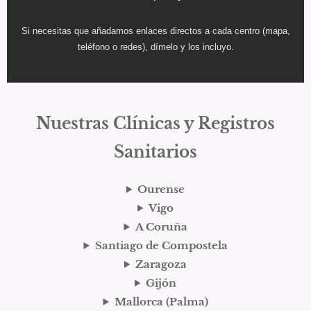
Si necesitas que añadamos enlaces directos a cada centro (mapa,
teléfono o redes), dímelo y los incluyo.
Nuestras Clínicas y Registros
Sanitarios
Ourense
Vigo
A Coruña
Santiago de Compostela
Zaragoza
Gijón
Mallorca (Palma)