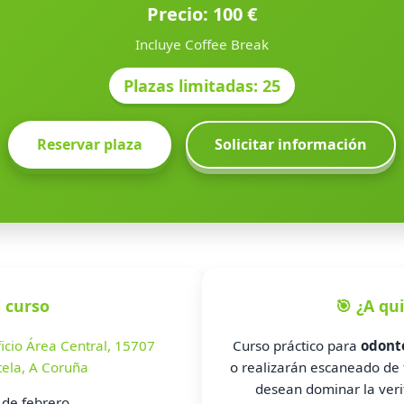
Precio: 100 €
Incluye Coffee Break
Plazas limitadas: 25
Reservar plaza
Solicitar información
l curso
🎯 ¿A qu
ficio Área Central, 15707
Curso práctico para
odontó
ela, A Coruña
o realizarán escaneado de f
desean dominar la verif
de febrero