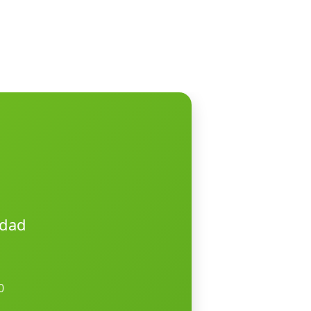
idad
0