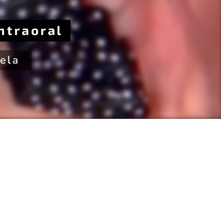
ntraoral
tela