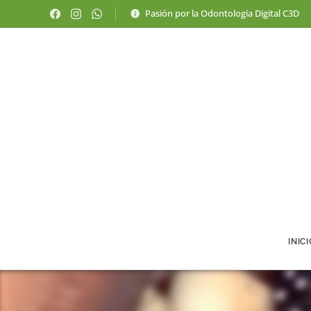
Pasión por la Odontología Digital C3D
INIC