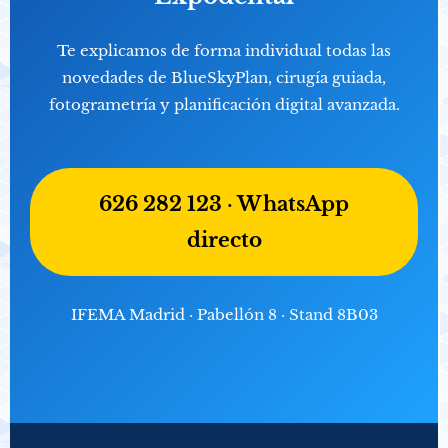
Te explicamos de forma individual todas las
novedades de BlueSkyPlan, cirugía guiada,
fotogrametría y planificación digital avanzada.
626 282 123 · WhatsApp
directo
IFEMA Madrid · Pabellón 8 · Stand 8B03