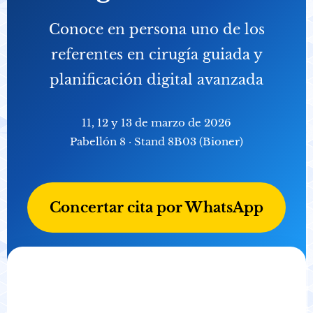
Conoce en persona uno de los
referentes en cirugía guiada y
planificación digital avanzada
11, 12 y 13 de marzo de 2026
Pabellón 8 · Stand 8B03 (Bioner)
Concertar cita por WhatsApp