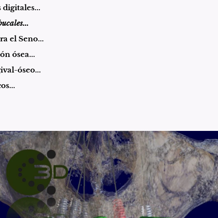
digitales...
ucales...
a el Seno...
ón ósea...
val-óseo...
s...