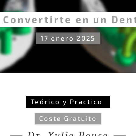
 Convertirte en un Dent
17 enero 2025
Teórico y Practico
Coste Gratuito
Dr. Xulio Pouso