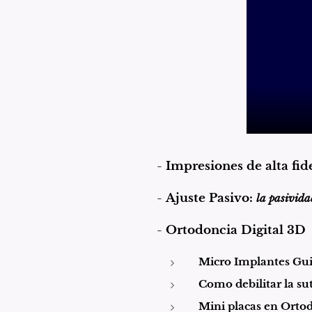
-
Impresiones de alta fid
-
Ajuste Pasivo:
la pasividad
-
Ortodoncia Digital 3D
Micro Implantes Gu
Como debilitar la su
Mini placas en Orto